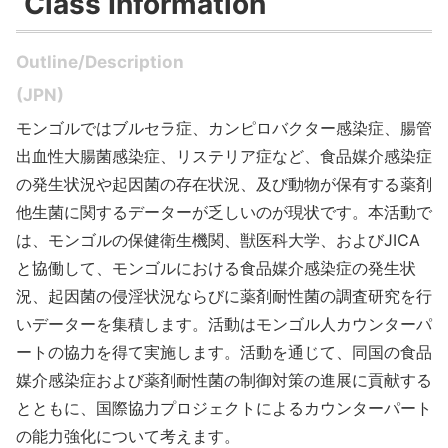
Class Information
Outline/Description
(JPN)
モンゴルではブルセラ症、カンピロバクター感染症、腸管
出血性大腸菌感染症、リステリア症など、食品媒介感染症
の発生状況や起因菌の存在状況、及び動物が保有する薬剤
他生菌に関するデーターが乏しいのが現状です。本活動で
は、モンゴルの保健衛生機関、獣医科大学、およびJICA
と協働して、モンゴルにおける食品媒介感染症の発生状
況、起因菌の侵淫状況ならびに薬剤耐性菌の調査研究を行
いデーターを集積します。活動はモンゴル人カウンターパ
ートの協力を得て実施します。活動を通じて、同国の食品
媒介感染症および薬剤耐性菌の制御対策の進展に貢献する
とともに、国際協力プロジェクトによるカウンターパート
の能力強化について考えます。