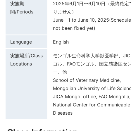
実施期
2025年6月1日〜6月10日（最終確
間/Periods
りません）
June 1 to June 10, 2025(Schedule
not been fixed yet)
Language
English
実施場所/Class
モンゴル生命科学大学獣医学部、JIC
Locations
ゴル、FAOモンゴル、国立感染症セ
ー、他
School of Veterinary Medicine,
Mongolian University of Life Scienc
JICA Mongol office, FAO Mongolia,
National Center for Communicable
Diseases