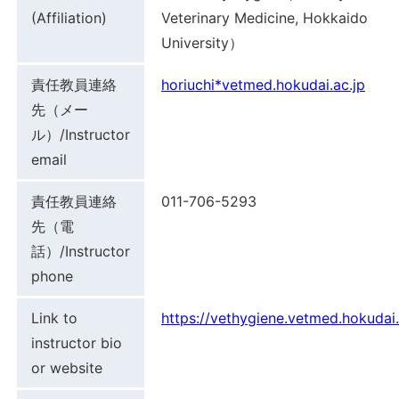
(Affiliation)
Veterinary Medicine, Hokkaido
University）
責任教員連絡
horiuchi*vetmed.hokudai.ac.jp
先（メー
ル）/Instructor
email
責任教員連絡
011-706-5293
先（電
話）/Instructor
phone
Link to
https://vethygiene.vetmed.hokudai.
instructor bio
or website