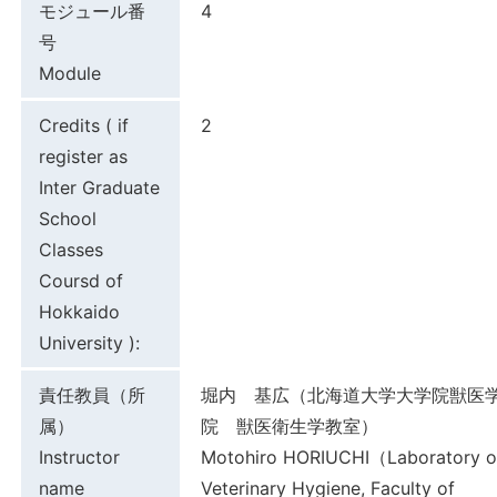
モジュール番
4
号
Module
Credits ( if
2
register as
Inter Graduate
School
Classes
Coursd of
Hokkaido
University ):
責任教員（所
堀内 基広（北海道大学大学院獣医
属）
院 獣医衛生学教室）
Instructor
Motohiro HORIUCHI（Laboratory o
name
Veterinary Hygiene, Faculty of